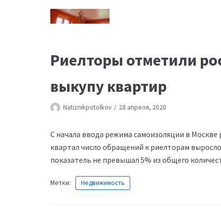
Перейти
к
содержимому
Риелторы отметили рос
выкупу квартир
Natiznikpotolkov
28 апреля, 2020
С начала ввода режима самоизоляции в Москве р
квартал число обращений к риелторам выросло
показатель не превышал 5% из общего количес
Метки:
Недвижимость